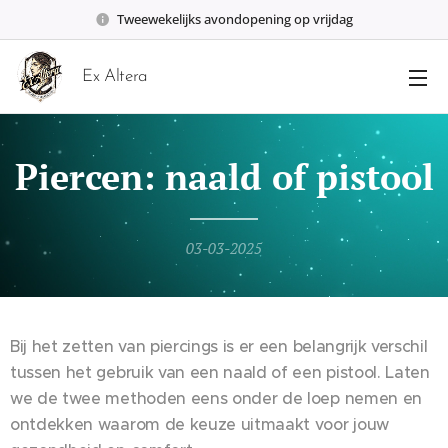
Tweewekelijks avondopening op vrijdag
Ex Altera
Piercen: naald of pistool
03-03-2025
Bij het zetten van piercings is er een belangrijk verschil
tussen het gebruik van een naald of een pistool. Laten
we de twee methoden eens onder de loep nemen en
ontdekken waarom de keuze uitmaakt voor jouw