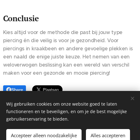
Conclusie
Kies altijd voor de methode die past bij jouw type
piercing én die veilig is voor je gezondheid. Voor
piercings in kraakbeen en andere gevoelige plekken is
een naald de enige juiste keuze. Het nemen van een
weloverwogen beslissing kan een wereld van verschil
maken voor een gezonde en mooie piercing!
Share
Wij gebruiken cookies om onze website goed te laten
functioneren en te beveiligen, en om je de best mogelijke
gebruikerservaring te bieden.
©2026 EX ALTERA. Pastoor Dergentstraat 54, 3200 Gelrode
- BE0567.585.404
Accepteer alleen noodzakelijke
Alles accepteren
Algemene Voorwaarden
Cookies